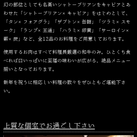
幻の部位としても名高いシャトーブリアンをキャビアとあ
わせた「シャトーブリアン×キャビア」をはじめとして、
「タン×フォアグラ」「ザブトン×缶詰」「ツラミ×スモ
ーク」「ランプ×王道」「ハラミ×卵黄」「サーロイン×
薪×炭」など、全
12
品のお料理をご用意しております。
使用するお肉はすべて料理長厳選の和牛のみ。ひとくち食
べれば口いっぱいに至福の味わいが広がる、絶品メニュー
揃いとなっております。
新年を祝うに相応しい料理の数々をぜひともご堪能下さ
い。
上質な個室でお過ごし下さい