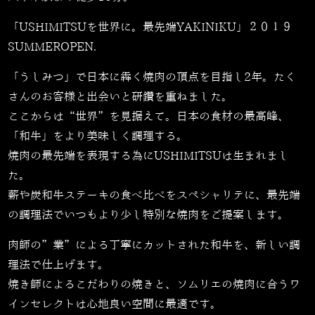
「USHIMITSUを世界に。最先端YAKINIKU」２０１９
SUMMEROPEN.
「うしみつ」で日本に犇く焼肉の頂点を目指し2年。たく
さんのお客様と出会いと研鑽を重ねました。
ここからは“世界”を見据えて。日本の食材の最高峰、
「和牛」をより美味しく調理する。
焼肉の最先端を表現する為にUSHIMITSUは生まれまし
た。
薪や炭和牛ステーキの食べ比べをスペシャリテに、最先端
の調理法でいつもより少し特別な焼肉をご提案します。
肉師の”業”による丁寧にカットされた和牛を、新しい調
理法で仕上げます。
焼き師によるこだわりの焼きと、ソムリエの焼肉に合うワ
インセレクトは心地良い空間に最適です。