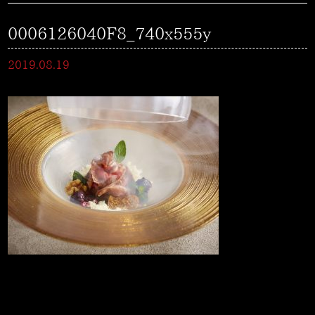
0006126040F8_740x555y
2019.08.19